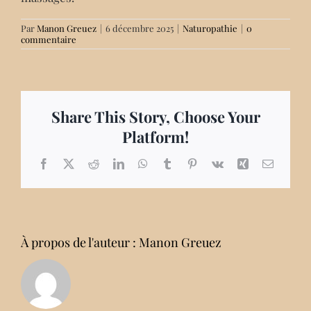
PRENDRE RENDEZ-VOUS
Par
Manon Greuez
|
6 décembre 2025
|
Naturopathie
|
0
commentaire
Share This Story, Choose Your
Platform!
Facebook
X
Reddit
LinkedIn
WhatsApp
Tumblr
Pinterest
Vk
Xing
Email
À propos de l'auteur :
Manon Greuez