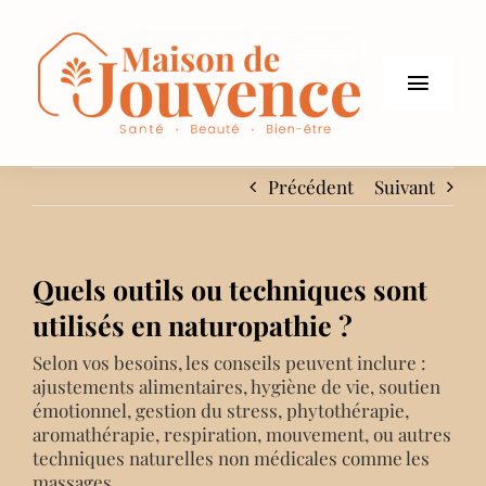
Passer
au
contenu
Toggle
Naviga
PRESTATIONS
Précédent
Suivant
ACCOMPAGNEMENTS
Quels outils ou techniques sont
E-BOOKS
utilisés en naturopathie ?
ÉVÉNEMENTS
Selon vos besoins, les conseils peuvent inclure :
ajustements alimentaires, hygiène de vie, soutien
À PROPOS
émotionnel, gestion du stress, phytothérapie,
aromathérapie, respiration, mouvement, ou autres
techniques naturelles non médicales comme les
CONTACT
massages.