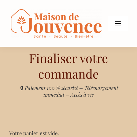
Passer
au
contenu
Toggle
Naviga
PRESTATIONS
Finaliser votre
ACCOMPAGNEMENTS
commande
E-BOOKS
🔒
Paiement 100 % sécurisé – Téléchargement
immédiat – Accès à vie
ÉVÉNEMENTS
À PROPOS
CONTACT
Votre panier est vide.